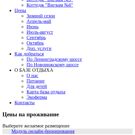
Коттедж "Вигвам №6"
Цены
Зимний сезон
Апрель-май
Июнь
Июль-август
Сентябрь
Октябрь
Доп. услуги
Как добраться
По Ленинградскому шоссе
По Новорижскому шоссе
О БАЗЕ ОТДЫХА
О нас
Питание
Для детей
Карта базы отдыха
Экоферма
Контакты
Цены на проживание
Выберите желаемое размещение
Модуль онлайн-бронирования