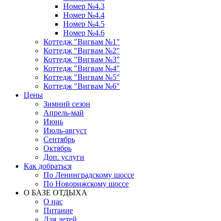
Номер №4.3
Номер №4.4
Номер №4.5
Номер №4.6
Коттедж "Вигвам №1"
Коттедж "Вигвам №2"
Коттедж "Вигвам №3"
Коттедж "Вигвам №4"
Коттедж "Вигвам №5"
Коттедж "Вигвам №6"
Цены
Зимний сезон
Апрель-май
Июнь
Июль-август
Сентябрь
Октябрь
Доп. услуги
Как добраться
По Ленинградскому шоссе
По Новорижскому шоссе
О БАЗЕ ОТДЫХА
О нас
Питание
Для детей