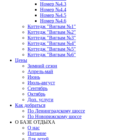
Номер №4.3
Номер №4.4
Номер №4.5
Номер №4.6
Коттедж "Вигвам №1"
Коттедж "Вигвам №2"
Коттедж "Вигвам №3"
Коттедж "Вигвам №4"
Коттедж "Вигвам №5"
Коттедж "Вигвам №6"
Цены
Зимний сезон
Апрель-май
Июнь
Июль-август
Сентябрь
Октябрь
Доп. услуги
Как добраться
По Ленинградскому шоссе
По Новорижскому шоссе
О БАЗЕ ОТДЫХА
О нас
Питание
Для детей