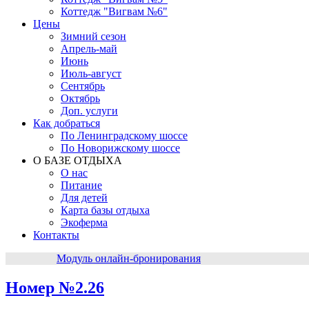
Коттедж "Вигвам №6"
Цены
Зимний сезон
Апрель-май
Июнь
Июль-август
Сентябрь
Октябрь
Доп. услуги
Как добраться
По Ленинградскому шоссе
По Новорижскому шоссе
О БАЗЕ ОТДЫХА
О нас
Питание
Для детей
Карта базы отдыха
Экоферма
Контакты
Модуль онлайн-бронирования
Номер №2.26