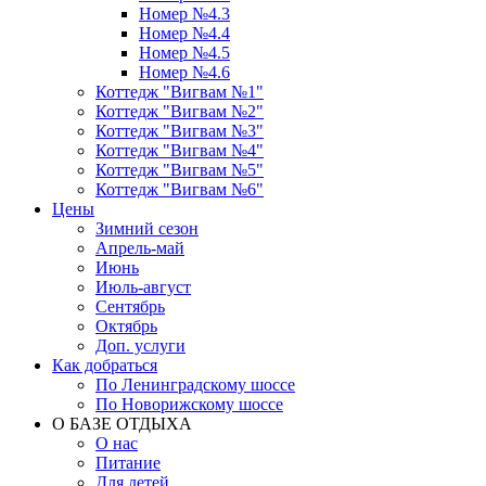
Номер №4.3
Номер №4.4
Номер №4.5
Номер №4.6
Коттедж "Вигвам №1"
Коттедж "Вигвам №2"
Коттедж "Вигвам №3"
Коттедж "Вигвам №4"
Коттедж "Вигвам №5"
Коттедж "Вигвам №6"
Цены
Зимний сезон
Апрель-май
Июнь
Июль-август
Сентябрь
Октябрь
Доп. услуги
Как добраться
По Ленинградскому шоссе
По Новорижскому шоссе
О БАЗЕ ОТДЫХА
О нас
Питание
Для детей